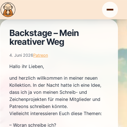
Zum
Inhalt
springen
Backstage – Mein
kreativer Weg
start
4. Juni 2026
Patreon
lesen
Hallo ihr Lieben,
und herzlich willkommen in meiner neuen
Kollektion. In der Nacht hatte ich eine Idee,
impressum
dass ich ja von meinen Schreib- und
Zeichenprojekten für meine Mitglieder und
datenschutz
Patreons schreiben könnte.
Vielleicht interessieren Euch diese Themen:
Patreon
Instagram
– Woran schreibe ich?