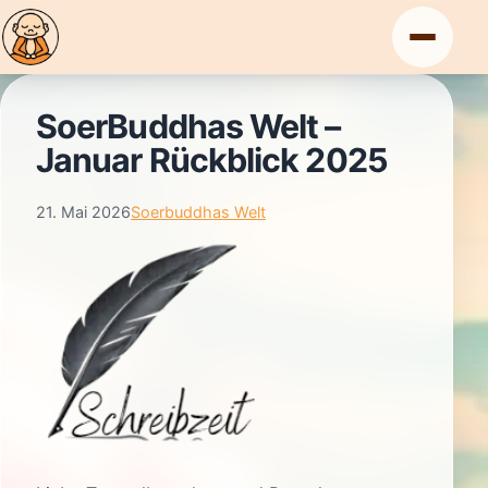
Zum
Inhalt
springen
SoerBuddhas Welt –
Januar Rückblick 2025
start
21. Mai 2026
Soerbuddhas Welt
lesen
impressum
datenschutz
Patreon
Instagram